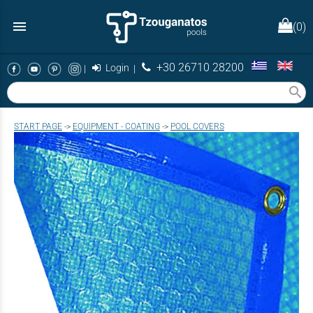
menu
(0)
+30 26710 28200
|
Login
|
search
START PAGE
->
EQUIPMENT - COATING
->
POOL COVERS