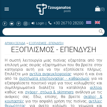
menu
(0)
+30 26710 28200
|
Login
|
search
AΡΧΙΚΉ ΣΕΛΊΔΑ
->
ΕΞΟΠΛΙΣΜΟΣ - ΕΠΕΝΔΥΣΗ
ΕΞΟΠΛΙΣΜΟΣ - ΕΠΕΝΔΥΣΗ
Η σωστή λειτουργία μιας πισίνας εξαρτάται από την
επιλογή μιας σειράς εξαρτημάτων που θα βρείτε στην
κατηγορία αυτή για να την εξοπλίσετε πλήρως.
Επιλέξτε μια
αντλία ανακυκλοφορίας
νερού ή και ένα
από τα
συστήματα επεξεργασίας - καθαρισμού
για να
εξασφαλίσετε ποιοτικό νερό για τους κολυμβητές και
συμπληρωματικά διαλέξτε τα κατάλληλα
φίλτρα
,
καθώς και
σχάρες, στόμια & skimmers
ανάλογα με τις
ανάγκες σας. Εδώ, επίσης, θα βρείτε
σκάλες &
κουπαστές
για την ασφαλή χρήση της πισίνας,
αντλίες
θερμότητας
για άνετο κολύμπι το χειμώνα και