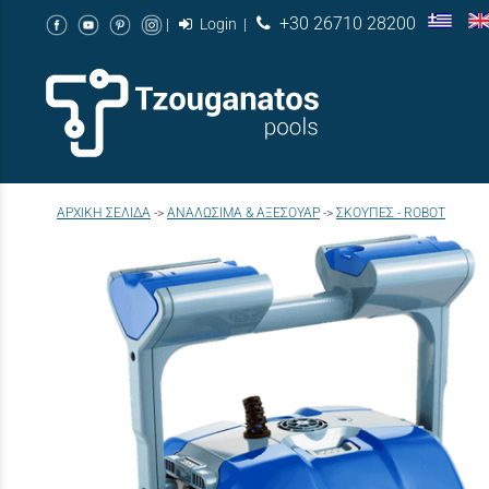
+30 26710 28200
|
Login
|
/
AΡΧΙΚΉ ΣΕΛΊΔΑ
->
ΑΝΑΛΩΣΙΜΑ & ΑΞΕΣΟΥΑΡ
->
ΣΚΟΥΠΕΣ - ROBOT