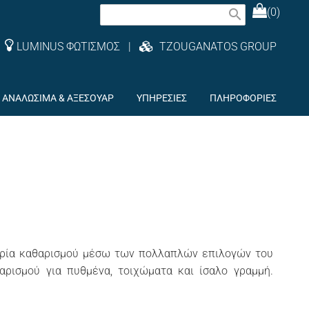
(0)
search
LUMINUS ΦΩΤΙΣΜΟΣ
|
TZOUGANATOS GROUP
ΑΝΑΛΩΣΙΜΑ & ΑΞΕΣΟΥΑΡ
ΥΠΗΡΕΣΙΕΣ
ΠΛΗΡΟΦΟΡΙΕΣ
ιρία καθαρισμού μέσω των πολλαπλών επιλογών του
αρισμού για πυθμένα, τοιχώματα και ίσαλο γραμμή.